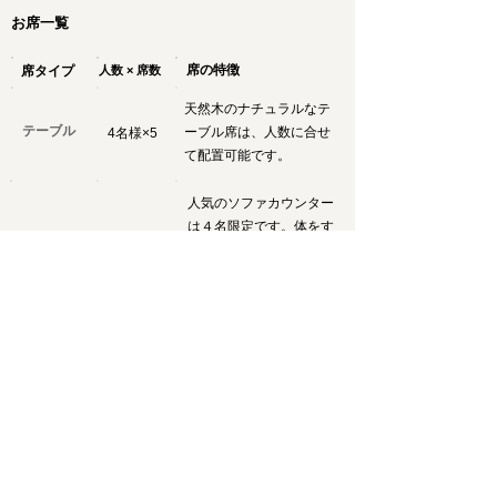
お席一覧
席の特徴
席タイプ
人数 × 席数
天然木のナチュラルなテ
テーブル
ーブル席は、人数に合せ
4名様×5
て配置可能です。
人気のソファカウンター
は４名限定です。体をす
カウンター
1名様×4
っぽり包み込み、ゆった
り癒されます。
テーブル席は自由自在に
移動できるので、いろん
貸切
34名様×1
なイベントに対応可能で
す。
イメージ